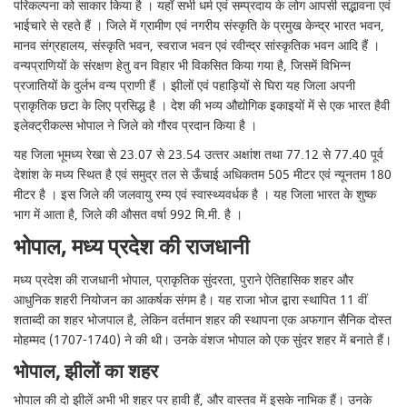
परिकल्‍पना को साकार किया है । यहॉं सभी धर्म एवं सम्‍प्रदाय के लोग आपसी सद्भावना एवं
भाईचारे से रहते हैं । जिले में ग्रामीण एवं नगरीय संस्‍कृति के प्रमुख केन्‍द्र भारत भवन,
मानव संग्रहालय, संस्‍कृति भवन, स्‍वराज भवन एवं रवीन्‍द्र सांस्‍कृतिक भवन आदि हैं ।
वन्‍यप्राणियों के संरक्षण हेतु वन विहार भी विकसित किया गया है, जिसमें विभिन्‍न
प्रजातियों के दुर्लभ वन्‍य प्राणी हैं । झीलों एवं पहाड़ियों से घिरा यह जिला अपनी
प्राकृतिक छटा के लिए प्रसिद्ध है । देश की भव्‍य औद्योगिक इकाइयों में से एक भारत हैवी
इलेक्‍ट्रीकल्‍स भोपाल ने जिले को गौरव प्रदान किया है ।
यह जिला भूमध्‍य रेखा से 23.07 से 23.54 उत्‍तर अक्षांश तथा 77.12 से 77.40 पूर्व
देशांश के मध्‍य स्‍थित है एवं समुद्र तल से ऊँचाई अधिकतम 505 मीटर एवं न्‍यूनतम 180
मीटर है । इस जिले की जलवायु रम्‍य एवं स्‍वास्‍थ्‍यवर्धक है । यह जिला भारत के शुष्‍क
भाग में आता है, जिले की औसत वर्षा 992 मि.मी. है ।
भोपाल, मध्य प्रदेश की राजधानी
मध्य प्रदेश की राजधानी भोपाल, प्राकृतिक सुंदरता, पुराने ऐतिहासिक शहर और
आधुनिक शहरी नियोजन का आकर्षक संगम है। यह राजा भोज द्वारा स्थापित 11 वीं
शताब्दी का शहर भोजपाल है, लेकिन वर्तमान शहर की स्थापना एक अफगान सैनिक दोस्त
मोहम्मद (1707-1740) ने की थी। उनके वंशज भोपाल को एक सुंदर शहर में बनाते हैं।
भोपाल, झीलों का शहर
भोपाल की दो झीलें अभी भी शहर पर हावी हैं, और वास्तव में इसके नाभिक हैं। उनके