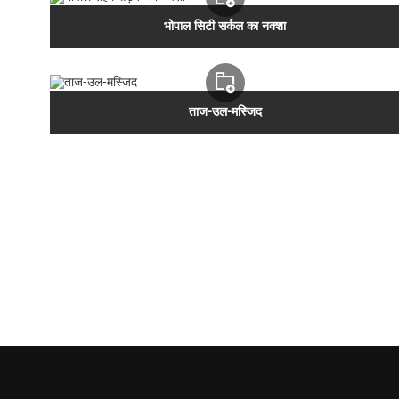
भोपाल सिटी सर्कल का नक्शा
ताज-उल-मस्जिद