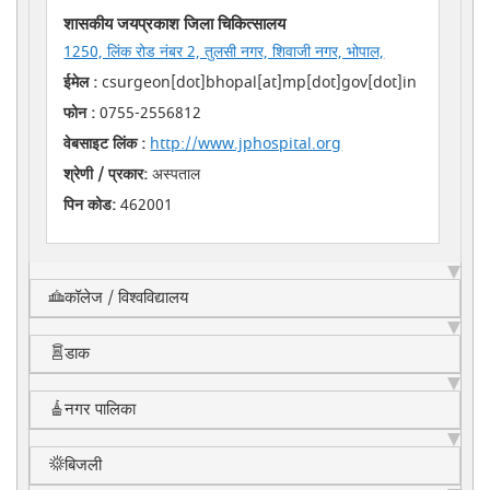
शासकीय जयप्रकाश जिला चिकित्सालय
1250, लिंक रोड नंबर 2, तुलसी नगर, शिवाजी नगर, भोपाल,
ईमेल :
csurgeon[dot]bhopal[at]mp[dot]gov[dot]in
फोन :
0755-2556812
वेबसाइट लिंक :
http://www.jphospital.org
श्रेणी / प्रकार:
अस्पताल
पिन कोड:
462001
कॉलेज / विश्वविद्यालय
डाक
नगर पालिका
बिजली